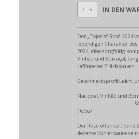
IN DEN WA
Der „Tojeira“ Rosé 2024 v
lebendigen Charakter des
2024, eine sorgfältig kom
Vinhão und Borraçal, fängt 
raffinierter Präzision ein.
Geschmackspro
Traube
Nacional, V
Kö
Fleisch
Der Rosé offenbart feine 
dezente Kohlensäure sein e