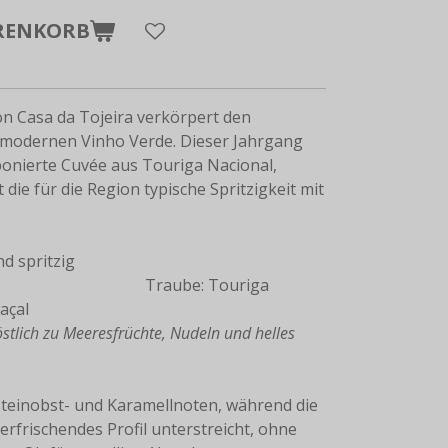
RENKORB
on Casa da Tojeira verkörpert den
 modernen Vinho Verde. Dieser Jahrgang
ponierte Cuvée aus Touriga Nacional,
die für die Region typische Spritzigkeit mit
fil:Leicht und spritzig
: Touriga
inhão und Borraçal
stlich z
u Meeresfrüchte, Nudeln und helles
Steinobst- und Karamellnoten, während die
rfrischendes Profil unterstreicht, ohne