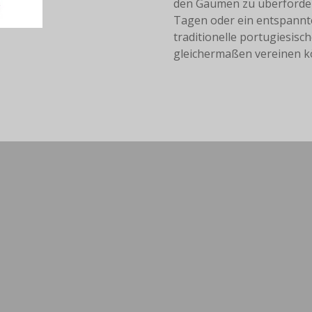
den Gaumen zu überforder
Tagen oder ein entspannte
traditionelle portugiesis
gleichermaßen vereinen k