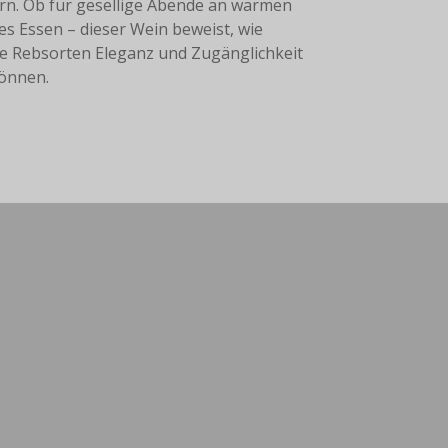
n. Ob für gesellige Abende an warmen
s Essen – dieser Wein beweist, wie
che Rebsorten Eleganz und Zugänglichkeit
önnen.