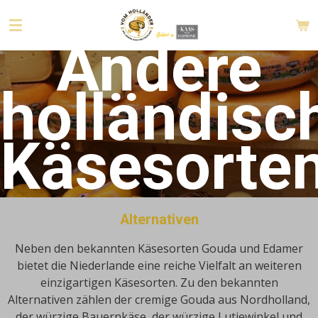
Zum
Hauptinhalt
Andere
springen
holländisc
Käsesorte
Alternativen
Neben den bekannten Käsesorten Gouda und Edamer
bietet die Niederlande eine reiche Vielfalt an weiteren
einzigartigen Käsesorten.
Zu den bekannten
Alternativen zählen der cremige Gouda aus Nordholland,
der würzige Bauernkäse, der würzige Lutjewinkel und