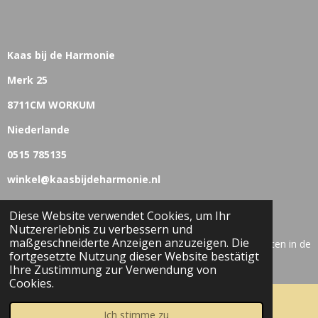
Kaas bij de Harmonie
Merk 25
8711CM WORKUM
Niederlande
0515 785135
winkel@kaasbijdeharmonie.nl
Diese Website verwendet Cookies, um Ihr
Nutzererlebnis zu verbessern und
© 2022 Vom Holläender.de is onderdeel van Kaas bij de
maßgeschneiderte Anzeigen anzuzeigen. Die
Harmonie, Workum Nederland. All rights reserved. producten in de
fortgesetzte Nutzung dieser Website bestätigt
shop kunt u bestellen & afhalen!
Ihre Zustimmung zur Verwendung von
Cookies.
Ich stimme zu