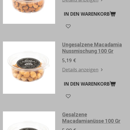
IN DEN WARENKORB
Ungesalzene Macadamia
Nussmischung 100 Gr
5,19 €
Details anzeigen
IN DEN WARENKORB
Gesalzene
Macadamianüsse 100 Gr