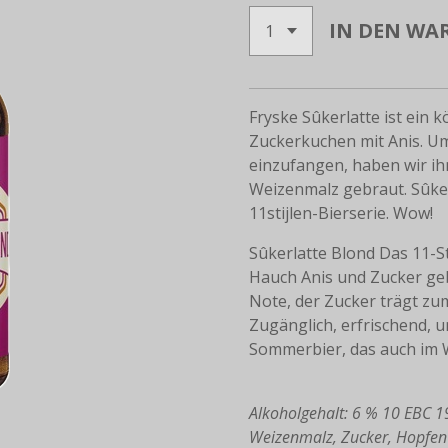
IN DEN WA
Fryske Sûkerlatte ist ein kö
Zuckerkuchen mit Anis. Um
einzufangen, haben wir ih
Weizenmalz gebraut. Sûkerl
11stijlen-Bierserie. Wow!
Sûkerlatte Blond Das 11-St
Hauch Anis und Zucker geb
Note, der Zucker trägt zum
Zugänglich, erfrischend, u
Sommerbier, das auch im 
Alkoholgehalt: 6 % 10 EBC 1
Weizenmalz, Zucker, Hopfen (