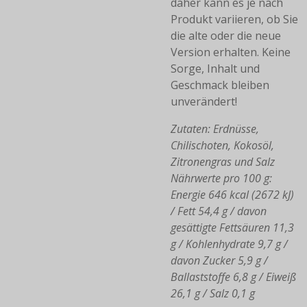
daher kann es je nach
Produkt variieren, ob Sie
die alte oder die neue
Version erhalten.
Keine
Sorge, Inhalt und
Geschmack bleiben
unverändert!
Zutaten: Erdnüsse,
Chilischoten, Kokosöl,
Zitronengras und Salz
Nährwerte pro 100 g:
Energie 646 kcal (2672 kJ)
/ Fett 54,4 g / davon
gesättigte Fettsäuren 11,3
g / Kohlenhydrate 9,7 g /
davon Zucker 5,9 g /
Ballaststoffe 6,8 g / Eiweiß
26,1 g / Salz 0,1 g