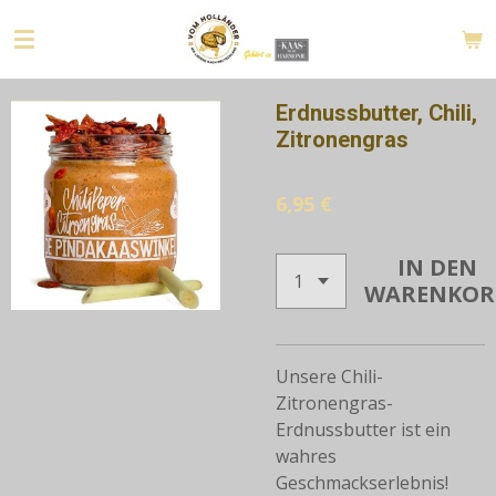
Zum
Hauptinhalt
springen
Erdnussbutter, Chili,
Zitronengras
6,95 €
IN DEN
WARENKOR
Unsere Chili-
Zitronengras-
Erdnussbutter ist ein
wahres
Geschmackserlebnis!